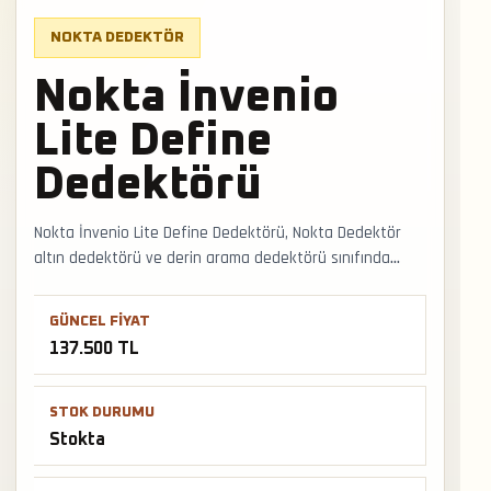
NOKTA DEDEKTÖR
Nokta İnvenio
Lite Define
Dedektörü
Nokta İnvenio Lite Define Dedektörü, Nokta Dedektör
altın dedektörü ve derin arama dedektörü sınıfında
stokta sunulan bir üründür. Altın arama dedektörü
seçiminde derinlik beklentisi, hedef boyutu, mineralli
GÜNCEL FIYAT
arazi ve operatör tecrübesi aynı anda düşünülmelidir.
137.500 TL
Faturalı satış, Türkiye geneli kargo ve mağazadan
teslimat desteğiyle satış ve teslimat desteği hızlıca
alınabilir.
STOK DURUMU
Stokta