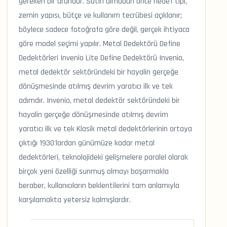
gereken bir üründür. Satın almadan önce hedef tipi,
zemin yapısı, bütçe ve kullanım tecrübesi açıklanır;
böylece sadece fotoğrafa göre değil, gerçek ihtiyaca
göre model seçimi yapılır. Metal Dedektörü Define
Dedektörleri Invenio Lite Define Dedektörü Invenio,
metal dedektör sektöründeki bir hayalin gerçeğe
dönüşmesinde atılmış devrim yaratıcı ilk ve tek
adımdır. Invenio, metal dedektör sektöründeki bir
hayalin gerçeğe dönüşmesinde atılmış devrim
yaratıcı ilk ve tek Klasik metal dedektörlerinin ortaya
çıktığı 1930'lardan günümüze kadar metal
dedektörleri, teknolojideki gelişmelere paralel olarak
birçok yeni özelliği sunmuş olmayı başarmakla
beraber, kullanıcıların beklentilerini tam anlamıyla
karşılamakta yetersiz kalmışlardır.