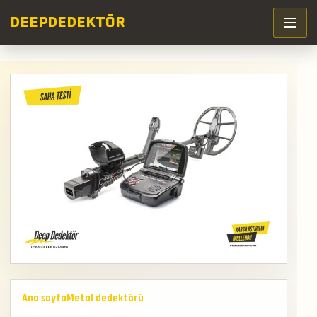
DEEP
DEDEKTÖR
Ana sayfa
Metal dedektörü
İnvenio Lite Define Dedektörü