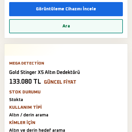
Görüntüleme Cihazını İncele
Ara
MEGA DETECTION
Gold Stinger X5 Altın Dedektörü
133.080 TL
GÜNCEL FIYAT
STOK DURUMU
Stokta
KULLANIM TIPI
Altın / derin arama
KIMLER IÇIN
Altın ve derin hedef arama