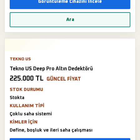
Görüntüleme Cihazını İncele
Ara
TEKNO US
Tekno US Deep Pro Altın Dedektörü
225.000 TL
GÜNCEL FIYAT
STOK DURUMU
Stokta
KULLANIM TIPI
Çoklu saha sistemi
KIMLER IÇIN
Define, boşluk ve ileri saha çalışması