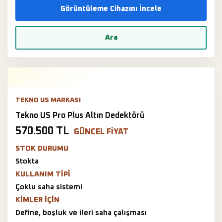
Görüntüleme Cihazını İncele
Ara
TEKNO US MARKASI
Tekno US Pro Plus Altın Dedektörü
570.500 TL
GÜNCEL FIYAT
STOK DURUMU
Stokta
KULLANIM TIPI
Çoklu saha sistemi
KIMLER IÇIN
Define, boşluk ve ileri saha çalışması