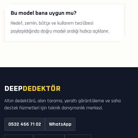
Bu model bana uygun mu?
Hedef, zemin, bütçe ve kullanım tecrübesi
paylaşıldığında doğru model aralığı hızlıca açıklanır.
DEEP
DEDEKTÖR
Altın dedektörü, alan tarama, yeraltı görüntüleme ve saha
destek hizmetleri için teknik danışmanlık merkezi.
0532 466 71 02
WhatsApp