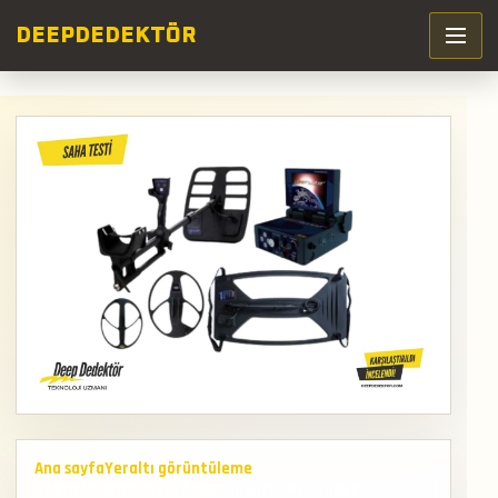
DEEP
DEDEKTÖR
Ana sayfa
Yeraltı görüntüleme
Nokta Makro Dedektör Deephunter Pro Paket