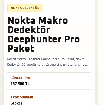
NOKTA DEDEKTÖR
Nokta Makro
Dedektör
Deephunter Pro
Paket
Nokta Makro Dedektör Deephunter Pro Paket, Nokta
Dedektör 3D yeraltı görüntüleme cihazı kategorisinde
saha kullanımına uygun stokta bir modeldir. Yeraltı
görüntüleme cihazı seçiminde sensör tipi, tarama çizgisi,
GÜNCEL FIYAT
zemin tekrarı ve grafik okuma deneyimi önem kazanır.
187.500 TL
Faturalı satış, Türkiye geneli kargo ve mağazadan
teslimat desteğiyle satış ve teslimat desteği hızlıca
alınabilir.
STOK DURUMU
Stokta