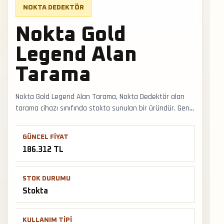
NOKTA DEDEKTÖR
Nokta Gold
Legend Alan
Tarama
Nokta Gold Legend Alan Tarama, Nokta Dedektör alan
tarama cihazı sınıfında stokta sunulan bir üründür. Geniş
arazi taramasında hedef yönü, mineral etkisi ve ikinci
cihazla doğrulama prensibi doğru sonuca yaklaşmayı
GÜNCEL FIYAT
sağlar. Faturalı satış, Türkiye geneli kargo ve
186.312 TL
mağazadan teslimat desteğiyle satış ve teslimat
desteği hızlıca alınabilir.
STOK DURUMU
Stokta
KULLANIM TIPI