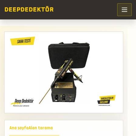
DEEP
DEDEKTÖR
Ana sayfa
Alan tarama
Britbe Tesoro Hunter