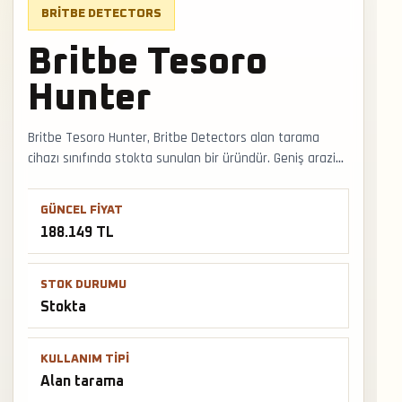
BRITBE DETECTORS
Britbe Tesoro
Hunter
Britbe Tesoro Hunter, Britbe Detectors alan tarama
cihazı sınıfında stokta sunulan bir üründür. Geniş arazi
taramasında hedef yönü, mineral etkisi ve ikinci cihazla
doğrulama prensibi doğru sonuca yaklaşmayı sağlar.
GÜNCEL FIYAT
Faturalı satış, Türkiye geneli kargo ve mağazadan
188.149 TL
teslimat desteğiyle satış ve teslimat desteği hızlıca
alınabilir.
STOK DURUMU
Stokta
KULLANIM TIPI
Alan tarama