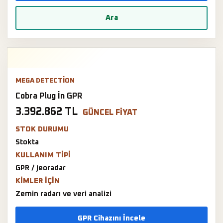
Ara
MEGA DETECTION
Cobra Plug İn GPR
3.392.862 TL
GÜNCEL FIYAT
STOK DURUMU
Stokta
KULLANIM TIPI
GPR / jeoradar
KIMLER IÇIN
Zemin radarı ve veri analizi
GPR Cihazını İncele