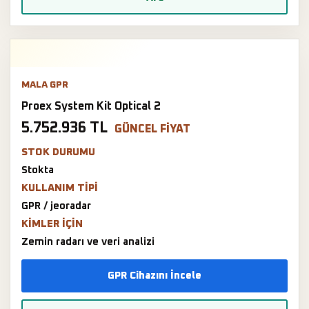
MALA GPR
Proex System Kit Optical 2
5.752.936 TL
GÜNCEL FIYAT
STOK DURUMU
Stokta
KULLANIM TIPI
GPR / jeoradar
KIMLER IÇIN
Zemin radarı ve veri analizi
GPR Cihazını İncele