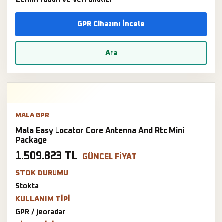
GPR Cihazını İncele
Ara
MALA GPR
Mala Easy Locator Core Antenna And Rtc Mini
Package
1.509.823 TL
GÜNCEL FIYAT
STOK DURUMU
Stokta
KULLANIM TIPI
GPR / jeoradar