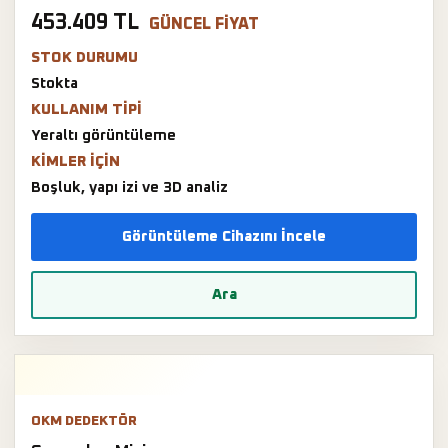
453.409 TL
GÜNCEL FIYAT
STOK DURUMU
Stokta
KULLANIM TIPI
Yeraltı görüntüleme
KIMLER IÇIN
Boşluk, yapı izi ve 3D analiz
Görüntüleme Cihazını İncele
Ara
OKM DEDEKTÖR