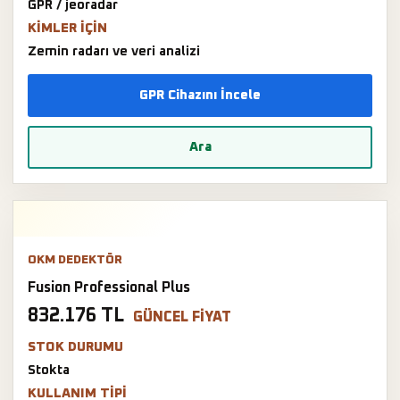
GPR / jeoradar
KIMLER IÇIN
Zemin radarı ve veri analizi
GPR Cihazını İncele
Ara
OKM DEDEKTÖR
Fusion Professional Plus
832.176 TL
GÜNCEL FIYAT
STOK DURUMU
Stokta
KULLANIM TIPI