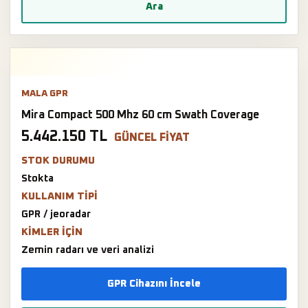
Ara
MALA GPR
Mira Compact 500 Mhz 60 cm Swath Coverage
5.442.150 TL
GÜNCEL FIYAT
STOK DURUMU
Stokta
KULLANIM TIPI
GPR / jeoradar
KIMLER IÇIN
Zemin radarı ve veri analizi
GPR Cihazını İncele