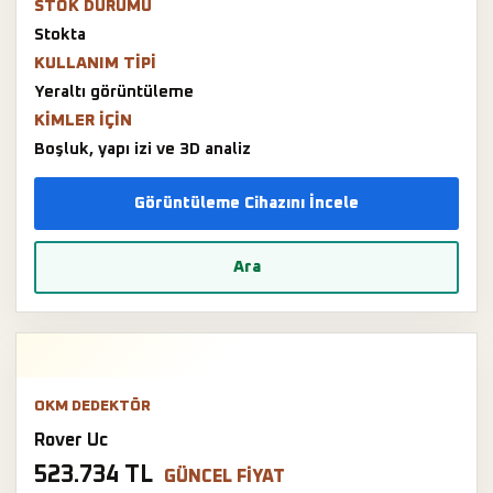
STOK DURUMU
Stokta
KULLANIM TIPI
Yeraltı görüntüleme
KIMLER IÇIN
Boşluk, yapı izi ve 3D analiz
Görüntüleme Cihazını İncele
Ara
OKM DEDEKTÖR
Rover Uc
523.734 TL
GÜNCEL FIYAT