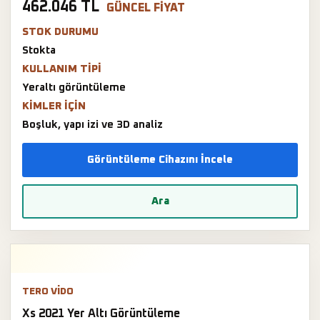
462.046 TL
GÜNCEL FIYAT
STOK DURUMU
Stokta
KULLANIM TIPI
Yeraltı görüntüleme
KIMLER IÇIN
Boşluk, yapı izi ve 3D analiz
Görüntüleme Cihazını İncele
Ara
TERO VIDO
Xs 2021 Yer Altı Görüntüleme