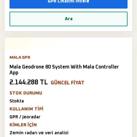
GPR Cihazını İncele
Ara
MALA GPR
Mala Geodrone 80 System With Mala Controller
App
2.144.288 TL
GÜNCEL FIYAT
STOK DURUMU
Stokta
KULLANIM TIPI
GPR / jeoradar
KIMLER IÇIN
Zemin radarı ve veri analizi