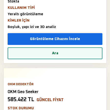
Stokta
KULLANIM TIPI
Yeraltı görüntüleme
KIMLER IÇIN
Boşluk, yapı izi ve 3D analiz
Görüntüleme Cihazını İncele
Ara
OKM DEDEKTÖR
OKM Geo Seeker
585.422 TL
GÜNCEL FIYAT
STOK DURUMU