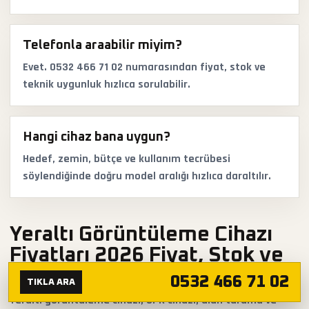
Telefonla araabilir miyim?
Evet. 0532 466 71 02 numarasından fiyat, stok ve
teknik uygunluk hızlıca sorulabilir.
Hangi cihaz bana uygun?
Hedef, zemin, bütçe ve kullanım tecrübesi
söylendiğinde doğru model aralığı hızlıca daraltılır.
Yeraltı Görüntüleme Cihazı
Fiyatları 2026 Fiyat, Stok ve
Teslimat Soruları
0532 466 71 02
TIKLA ARA
Yeraltı görüntüleme cihazı, GPR cihazı, alan tarama ve