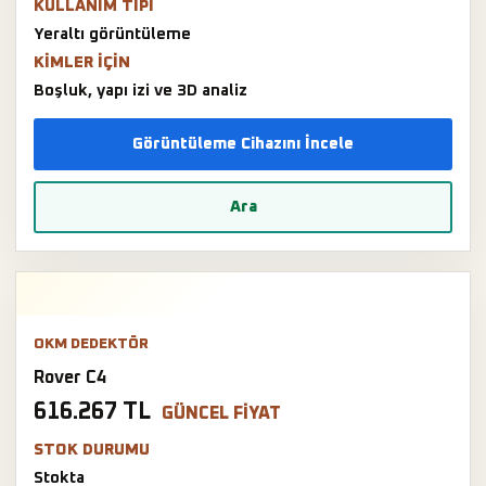
KULLANIM TIPI
Yeraltı görüntüleme
KIMLER IÇIN
Boşluk, yapı izi ve 3D analiz
Görüntüleme Cihazını İncele
Ara
OKM DEDEKTÖR
Rover C4
616.267 TL
GÜNCEL FIYAT
STOK DURUMU
Stokta