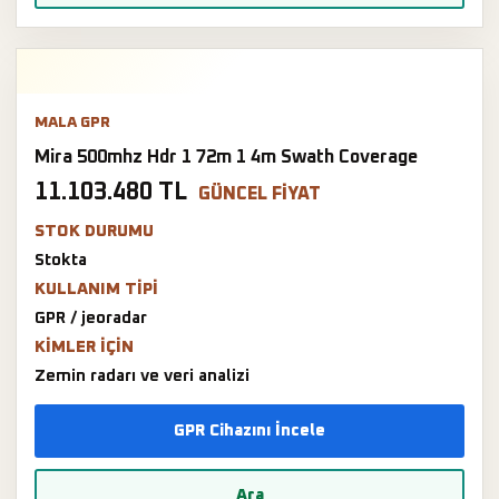
MALA GPR
Mira 500mhz Hdr 1 72m 1 4m Swath Coverage
11.103.480 TL
GÜNCEL FIYAT
STOK DURUMU
Stokta
KULLANIM TIPI
GPR / jeoradar
KIMLER IÇIN
Zemin radarı ve veri analizi
GPR Cihazını İncele
Ara