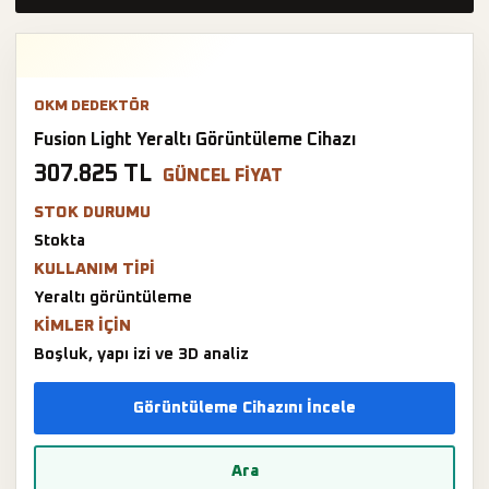
OKM DEDEKTÖR
Fusion Light Yeraltı Görüntüleme Cihazı
307.825 TL
GÜNCEL FIYAT
STOK DURUMU
Stokta
KULLANIM TIPI
Yeraltı görüntüleme
KIMLER IÇIN
Boşluk, yapı izi ve 3D analiz
Görüntüleme Cihazını İncele
Ara