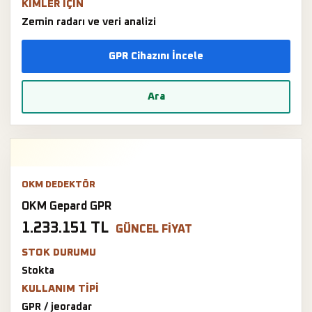
KIMLER IÇIN
Zemin radarı ve veri analizi
GPR Cihazını İncele
Ara
OKM DEDEKTÖR
OKM Gepard GPR
1.233.151 TL
GÜNCEL FIYAT
STOK DURUMU
Stokta
KULLANIM TIPI
GPR / jeoradar