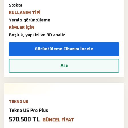
Stokta
KULLANIM TIPI
Yeraltı görüntüleme
KIMLER IÇIN
Boşluk, yapı izi ve 3D analiz
Görüntüleme Cihazını İncele
Ara
TEKNO US
Tekno US Pro Plus
570.500 TL
GÜNCEL FIYAT