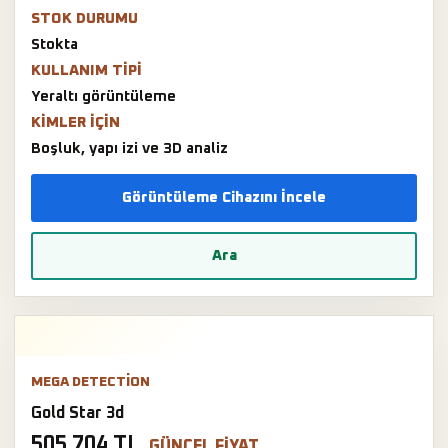
STOK DURUMU
Stokta
KULLANIM TIPI
Yeraltı görüntüleme
KIMLER IÇIN
Boşluk, yapı izi ve 3D analiz
Görüntüleme Cihazını İncele
Ara
MEGA DETECTION
Gold Star 3d
505.704 TL
GÜNCEL FIYAT