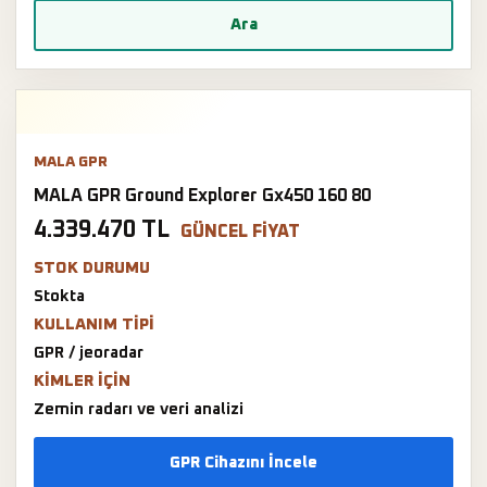
Ara
MALA GPR
MALA GPR Ground Explorer Gx450 160 80
4.339.470 TL
GÜNCEL FIYAT
STOK DURUMU
Stokta
KULLANIM TIPI
GPR / jeoradar
KIMLER IÇIN
Zemin radarı ve veri analizi
GPR Cihazını İncele