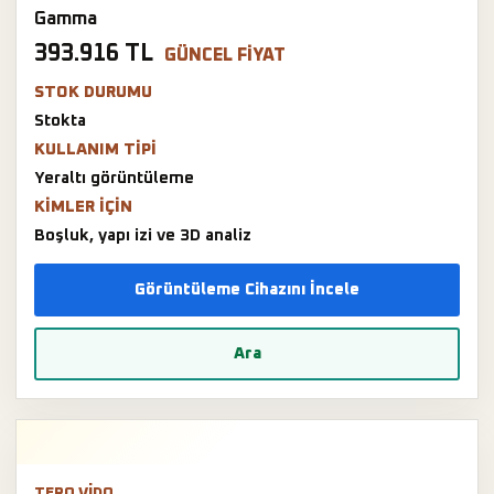
Gamma
393.916 TL
GÜNCEL FIYAT
STOK DURUMU
Stokta
KULLANIM TIPI
Yeraltı görüntüleme
KIMLER IÇIN
Boşluk, yapı izi ve 3D analiz
Görüntüleme Cihazını İncele
Ara
TERO VIDO