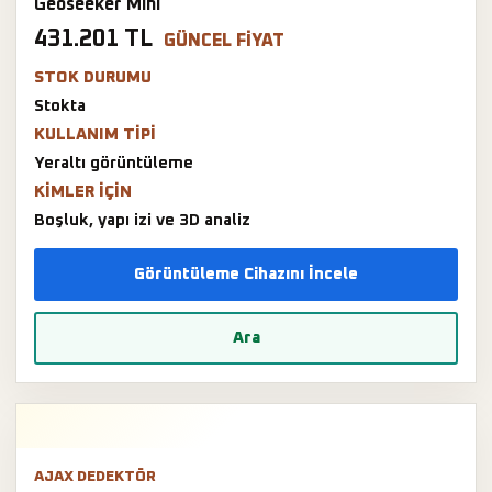
Geoseeker Mini
431.201 TL
GÜNCEL FIYAT
STOK DURUMU
Stokta
KULLANIM TIPI
Yeraltı görüntüleme
KIMLER IÇIN
Boşluk, yapı izi ve 3D analiz
Görüntüleme Cihazını İncele
Ara
AJAX DEDEKTÖR