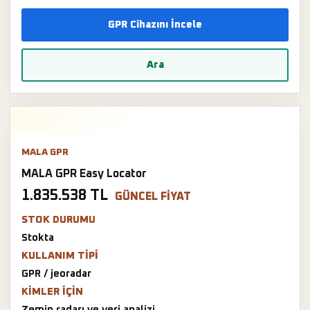
GPR Cihazını İncele
Ara
MALA GPR
MALA GPR Easy Locator
1.835.538 TL
GÜNCEL FIYAT
STOK DURUMU
Stokta
KULLANIM TIPI
GPR / jeoradar
KIMLER IÇIN
Zemin radarı ve veri analizi