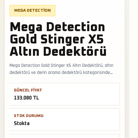
MEGA DETECTION
Mega Detection
Gold Stinger X5
Altın Dedektörü
Mega Detection Gold Stinger X5 Altın Dedektörü, altın
dedektörü ve derin arama dedektörü kategorisinde
saha kullanımına uygun stokta bir modeldir. Pulse/VLF
sınıfına göre başlık seçimi, toprak ayarı, mineralize zemin
GÜNCEL FIYAT
tepkisi ve derin hedef performansı birlikte
133.080 TL
değerlendirilir. Faturalı satış, Türkiye geneli kargo ve
mağazadan teslimat desteğiyle satış ve teslimat
desteği hızlıca alınabilir.
STOK DURUMU
Stokta