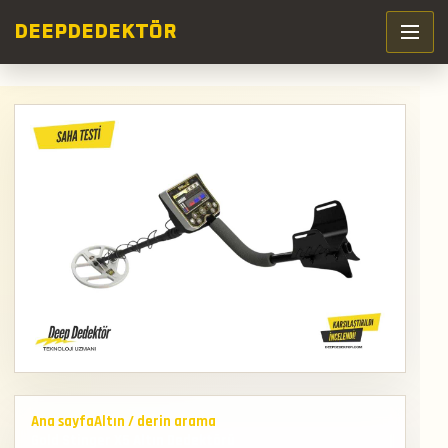
DEEP
DEDEKTÖR
Ana sayfa
Altın / derin arama
Gold Stinger X5 Altın Dedektörü