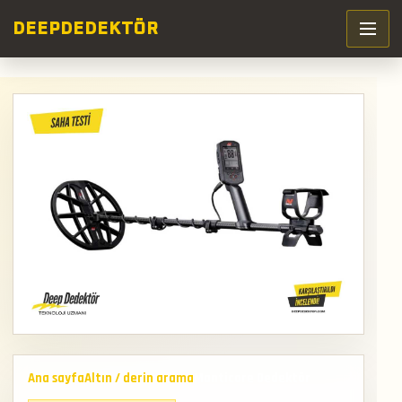
DEEP
DEDEKTÖR
Ana sayfa
Altın / derin arama
Manticore Dedektör