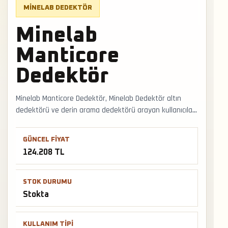
MINELAB DEDEKTÖR
Minelab
Manticore
Dedektör
Minelab Manticore Dedektör, Minelab Dedektör altın
dedektörü ve derin arama dedektörü arayan kullanıcılar
için stokta bulunan seçenektir. Doğal altın, büyük hedef
ve define arama senaryolarında bobin ölçüsü, zemin
GÜNCEL FIYAT
dengesi ve sinyal kararlılığı belirleyici olur. Faturalı satış,
124.208 TL
Türkiye geneli kargo ve mağazadan teslimat desteğiyle
satış ve teslimat desteği hızlıca alınabilir.
STOK DURUMU
Stokta
KULLANIM TIPI