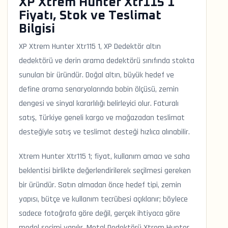
XP Xtrem Hunter Xtr115 1
Fiyatı, Stok ve Teslimat
Bilgisi
XP Xtrem Hunter Xtr115 1, XP Dedektör altın
dedektörü ve derin arama dedektörü sınıfında stokta
sunulan bir üründür. Doğal altın, büyük hedef ve
define arama senaryolarında bobin ölçüsü, zemin
dengesi ve sinyal kararlılığı belirleyici olur. Faturalı
satış, Türkiye geneli kargo ve mağazadan teslimat
desteğiyle satış ve teslimat desteği hızlıca alınabilir.
Xtrem Hunter Xtr115 1; fiyat, kullanım amacı ve saha
beklentisi birlikte değerlendirilerek seçilmesi gereken
bir üründür. Satın almadan önce hedef tipi, zemin
yapısı, bütçe ve kullanım tecrübesi açıklanır; böylece
sadece fotoğrafa göre değil, gerçek ihtiyaca göre
model seçimi yapılır. Metal Dedektörü Xtrem Hunter