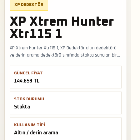
XP DEDEKTÖR
XP Xtrem Hunter
Xtr115 1
XP Xtrem Hunter Xtr115 1, XP Dedektör altın dedektörü
ve derin arama dedektörü sınıfında stokta sunulan bir
üründür. Doğal altın, büyük hedef ve define arama
senaryolarında bobin ölçüsü, zemin dengesi ve sinyal
GÜNCEL FIYAT
kararlılığı belirleyici olur. Faturalı satış, Türkiye geneli
144.659 TL
kargo ve mağazadan teslimat desteğiyle satış ve
teslimat desteği hızlıca alınabilir.
STOK DURUMU
Stokta
KULLANIM TIPI
Altın / derin arama