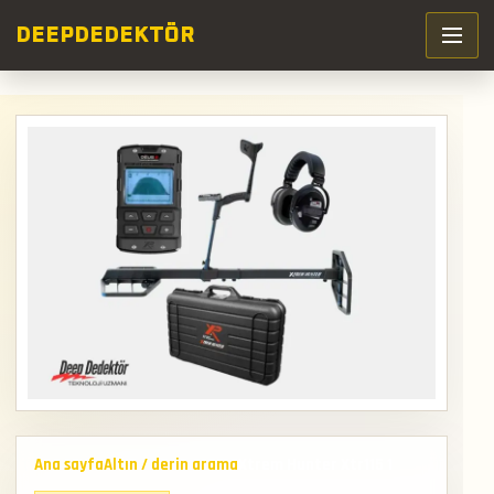
DEEP
DEDEKTÖR
Ana sayfa
Altın / derin arama
Xtrem Hunter Xtr115 1