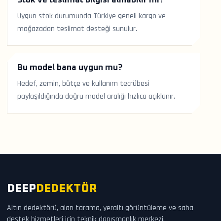
Stok ve teslimat bilgisi alınabilir mi?
Uygun stok durumunda Türkiye geneli kargo ve
mağazadan teslimat desteği sunulur.
Bu model bana uygun mu?
Hedef, zemin, bütçe ve kullanım tecrübesi
paylaşıldığında doğru model aralığı hızlıca açıklanır.
DEEP
DEDEKTÖR
Altın dedektörü, alan tarama, yeraltı görüntüleme ve saha
destek hizmetleri için teknik danışmanlık merkezi.