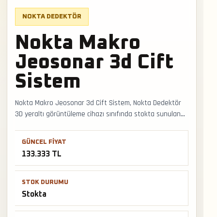
NOKTA DEDEKTÖR
Nokta Makro
Jeosonar 3d Cift
Sistem
Nokta Makro Jeosonar 3d Cift Sistem, Nokta Dedektör
3D yeraltı görüntüleme cihazı sınıfında stokta sunulan
bir üründür. Boşluk, oda, tünel ve yapı izi aramalarında
tek sinyal yerine tekrar ölçüm ve farklı açıdan tarama
GÜNCEL FIYAT
gerekir. Faturalı satış, Türkiye geneli kargo ve
133.333 TL
mağazadan teslimat desteğiyle satış ve teslimat
desteği hızlıca alınabilir.
STOK DURUMU
Stokta