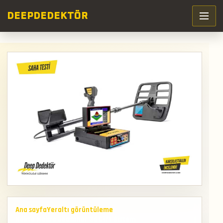
DEEP
DEDEKTÖR
Ana sayfa
Yeraltı görüntüleme
Nokta Makro Jeosonar 3d Cift Sistem