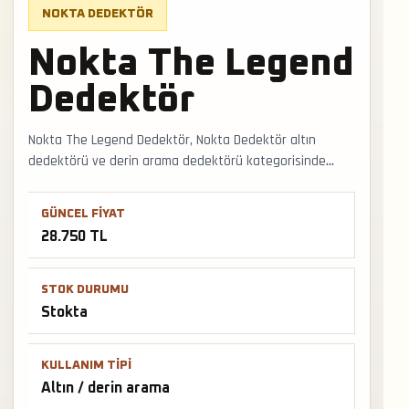
NOKTA DEDEKTÖR
Nokta The Legend
Dedektör
Nokta The Legend Dedektör, Nokta Dedektör altın
dedektörü ve derin arama dedektörü kategorisinde
saha kullanımına uygun stokta bir modeldir. Altın arama
dedektörü seçiminde derinlik beklentisi, hedef boyutu,
GÜNCEL FIYAT
mineralli arazi ve operatör tecrübesi aynı anda
28.750 TL
düşünülmelidir. Faturalı satış, Türkiye geneli kargo ve
mağazadan teslimat desteğiyle satış ve teslimat
desteği hızlıca alınabilir.
STOK DURUMU
Stokta
KULLANIM TIPI
Altın / derin arama