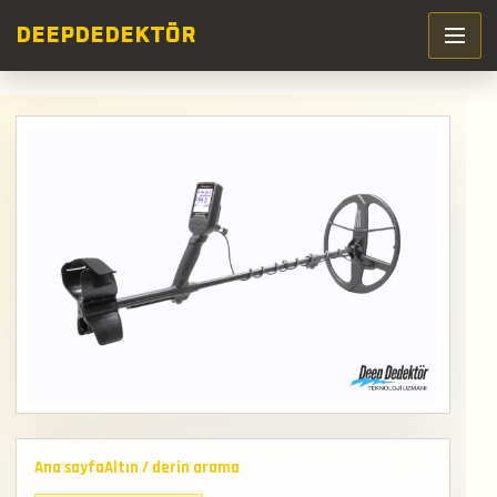
DEEP
DEDEKTÖR
Ana sayfa
Altın / derin arama
The Legend Dedektör