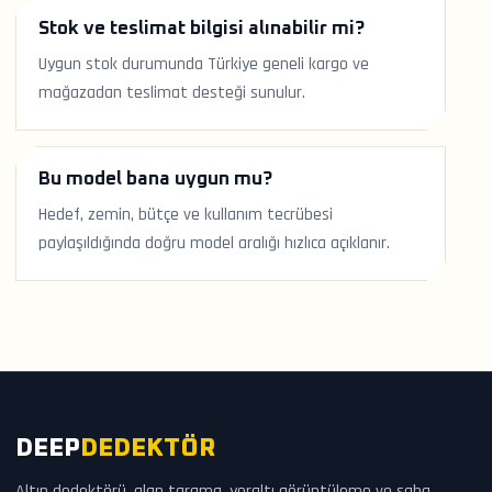
Stok ve teslimat bilgisi alınabilir mi?
Uygun stok durumunda Türkiye geneli kargo ve
mağazadan teslimat desteği sunulur.
Bu model bana uygun mu?
Hedef, zemin, bütçe ve kullanım tecrübesi
paylaşıldığında doğru model aralığı hızlıca açıklanır.
DEEP
DEDEKTÖR
Altın dedektörü, alan tarama, yeraltı görüntüleme ve saha