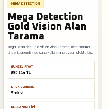
MEGA DETECTION
Mega Detection
Gold Vision Alan
Tarama
Mega Detection Gold Vision Alan Tarama, alan tarama
cihazı kategorisinde saha kullanımına uygun stokta bir
modeldir. Alan tarama sistemi seçerken arazi tipi, hedef
beklentisi ve doğrulama yöntemi cihazın gerçek kullanım
GÜNCEL FIYAT
değerini belirler. Faturalı satış, Türkiye geneli kargo ve
290.114 TL
mağazadan teslimat desteğiyle satış ve teslimat
desteği hızlıca alınabilir.
STOK DURUMU
Stokta
KULLANIM TIPI