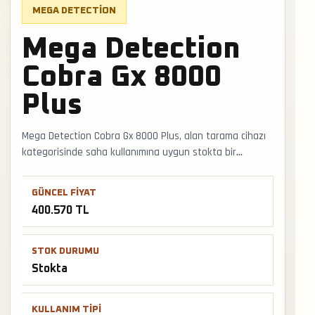
MEGA DETECTION
Mega Detection
Cobra Gx 8000
Plus
Mega Detection Cobra Gx 8000 Plus, alan tarama cihazı
kategorisinde saha kullanımına uygun stokta bir
modeldir. Geniş arazi taramasında hedef yönü, mineral
etkisi ve ikinci cihazla doğrulama prensibi doğru sonuca
GÜNCEL FIYAT
yaklaşmayı sağlar. Faturalı satış, Türkiye geneli kargo ve
400.570 TL
mağazadan teslimat desteğiyle satış ve teslimat
desteği hızlıca alınabilir.
STOK DURUMU
Stokta
KULLANIM TIPI